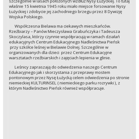
szczególnie w lasach położonych wzdłuż Nysy Łużyckiej. To tutaj
właśnie 15 kwietnia 1945 roku miało miejsce forsowanie Nysy
Łużyckiej i zdobycie jej zachodniego brzegu przez 8 Dywizję
Wojska Polskiego.
Współczesna Bielawa ma ciekawych mieszkańców.
Rzeźbiarzy – Panów Mieczysława Grabuńczyka i Tadeusza
Skoczylasa, którzy czynnie współpracują w ramach działań
edukacyjnych Centrum Edukacyjnego Nadleśnictwa Pieńsk
przy szkółce leśnej w Bielawie Dolnej. Szczególnie w
organizowanych dla dzieci przez Centrum Edukacyjne
warsztatach rzeźbiarskich i zajęciach lepienia w glinie.
Leśnicy zapraszają do odwiedzenia naszego Centrum
Edukacyjnego jak i skorzystania z przeprawy mostem
pontonowym przez Nysę Łużycką celem odwiedzenia po stronie
niemieckiej KULTURINSEL ( niemieckiego parku rozrywki ), z
którym Nadleśnictwo Pieńsk również współpracuje.