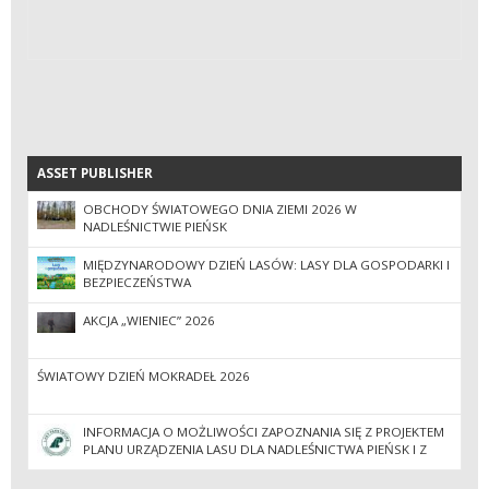
ASSET PUBLISHER
ASSET PUBLISHER
OBCHODY ŚWIATOWEGO DNIA ZIEMI 2026 W
NADLEŚNICTWIE PIEŃSK
MIĘDZYNARODOWY DZIEŃ LASÓW: LASY DLA GOSPODARKI I
BEZPIECZEŃSTWA
AKCJA „WIENIEC” 2026
ŚWIATOWY DZIEŃ MOKRADEŁ 2026
INFORMACJA O MOŻLIWOŚCI ZAPOZNANIA SIĘ Z PROJEKTEM
PLANU URZĄDZENIA LASU DLA NADLEŚNICTWA PIEŃSK I Z
PROGNOZĄ ODDZIAŁYWANIA TEGO PLANU NA
ŚRODOWISKO.