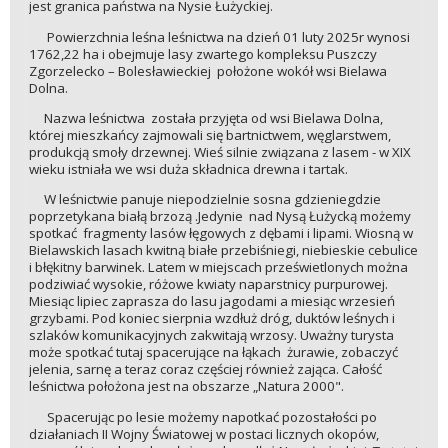
jest granica państwa na Nysie Łużyckiej.
Powierzchnia leśna leśnictwa na dzień 01 luty 2025r wynosi
1762,22 ha i obejmuje lasy zwartego kompleksu Puszczy
Zgorzelecko – Bolesławieckiej położone wokół wsi Bielawa
Dolna.
Nazwa leśnictwa została przyjęta od wsi Bielawa Dolna,
której mieszkańcy zajmowali się bartnictwem, węglarstwem,
produkcją smoły drzewnej. Wieś silnie związana z lasem - w XIX
wieku istniała we wsi duża składnica drewna i tartak.
W leśnictwie panuje niepodzielnie sosna gdzieniegdzie
poprzetykana białą brzozą .Jedynie nad Nysą Łużycką możemy
spotkać fragmenty lasów łęgowych z dębami i lipami. Wiosną w
Bielawskich lasach kwitną białe przebiśniegi, niebieskie cebulice
i błękitny barwinek. Latem w miejscach prześwietlonych można
podziwiać wysokie, różowe kwiaty naparstnicy purpurowej.
Miesiąc lipiec zaprasza do lasu jagodami a miesiąc wrzesień
grzybami. Pod koniec sierpnia wzdłuż dróg, duktów leśnych i
szlaków komunikacyjnych zakwitają wrzosy. Uważny turysta
może spotkać tutaj spacerujące na łąkach żurawie, zobaczyć
jelenia, sarnę a teraz coraz częściej również zająca. Całość
leśnictwa położona jest na obszarze „Natura 2000".
Spacerując po lesie możemy napotkać pozostałości po
działaniach II Wojny Światowej w postaci licznych okopów,