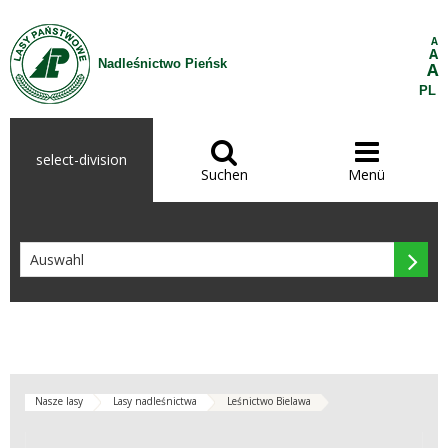
Zum Inhalt wechseln
A
A
Nadleśnictwo Pieńsk
A
PL


select-division
Suchen
Menü

Nasze lasy
Lasy nadleśnictwa
Leśnictwo Bielawa