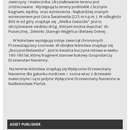
zwierzyny i matecznika. Ukształtowanie terenu jest
zróżnicowane .Występują tu tereny podmokłe z licznymi
bagnami, wydmy oraz wzniesienia . Najbardziej znanym
wzniesieniem jest Góra Światowida (225 m n.p.m. ). W odległości
800 m od góry znajduje się „Wielka Gwiazda". Jest to
skrzyżowanie siedmiu dróg , którymi można dojechać do
Piasecznej , Zielonki ,Starego Węglińca i Bielawy Dolnej .
W leśnictwie występują ostoje zwierząt chronionych .
Przeważają lasy sosnowe .W obrębie leśnictwa znajduje się
„Buczyna Bielawska" . Jest to kwaśna buczyna niżowa w wieku
160-180 lat, której fragment stanowi bukowy Gospodarczy
Drzewostan Nasienny.
Na terenie leśnictwa znajdują się Wyłączone Drzewostany
Nasienne dla gatunku modrzew i sosna wraz z drzewami
matecznymi i są to jedyne Wyłączone Drzewostany Nasienne w
Nadleśnictwie Pieńsk.
ASSET PUBLISHER
ASSET PUBLISHER