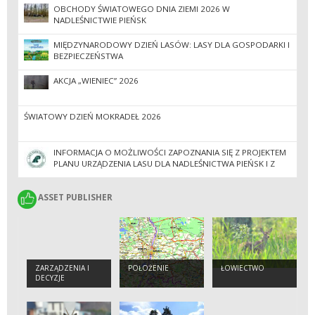
OBCHODY ŚWIATOWEGO DNIA ZIEMI 2026 W
NADLEŚNICTWIE PIEŃSK
MIĘDZYNARODOWY DZIEŃ LASÓW: LASY DLA GOSPODARKI I
BEZPIECZEŃSTWA
AKCJA „WIENIEC” 2026
ŚWIATOWY DZIEŃ MOKRADEŁ 2026
INFORMACJA O MOŻLIWOŚCI ZAPOZNANIA SIĘ Z PROJEKTEM
PLANU URZĄDZENIA LASU DLA NADLEŚNICTWA PIEŃSK I Z
PROGNOZĄ ODDZIAŁYWANIA TEGO PLANU NA
ŚRODOWISKO.
ASSET PUBLISHER
ASSET PUBLISHER
ZARZĄDZENIA I
POŁOŻENIE
ŁOWIECTWO
DECYZJE