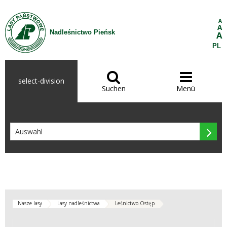
Zum Inhalt wechseln
A
A
Nadleśnictwo Pieńsk
A
PL


select-division
Suchen
Menü

Nasze lasy
Lasy nadleśnictwa
Leśnictwo Ostęp