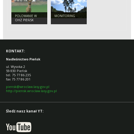
POLOWANIE W
MONITORING
OHZ PIEŃSK
KONTAKT:
Nadleśnictwo Pieńsk
ul. Wysoka 2
59-930 Pieńsk
tel. 75 77 86 235
fax 75 77 86 201
piensk@wroclaw.lasy.gov.pl
http://piensk.wroclaw.lasy.gov.pl
Śledź nasz kanał YT: