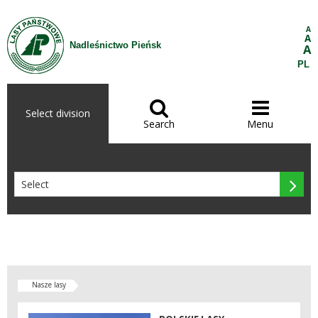
Skip to Content
A
A
Nadleśnictwo Pieńsk
A
PL


Select division
Search
Menu

Nasze lasy