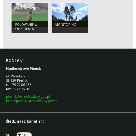
POLOWANIE W
MONITORING
OHZ PIEŃSK
KONTAKT:
Nadleśnictwo Pieńsk
ul. Wysoka 2
59-930 Pieńsk
tel. 75 77 86 235
fax 75 77 86 201
piensk@wroclaw.lasy.gov.pl
http://piensk.wroclaw.lasy.gov.pl
Śledź nasz kanał YT: