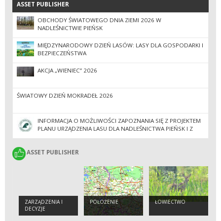
ASSET PUBLISHER
ASSET PUBLISHER
OBCHODY ŚWIATOWEGO DNIA ZIEMI 2026 W
NADLEŚNICTWIE PIEŃSK
MIĘDZYNARODOWY DZIEŃ LASÓW: LASY DLA GOSPODARKI I
BEZPIECZEŃSTWA
AKCJA „WIENIEC” 2026
ŚWIATOWY DZIEŃ MOKRADEŁ 2026
INFORMACJA O MOŻLIWOŚCI ZAPOZNANIA SIĘ Z PROJEKTEM
PLANU URZĄDZENIA LASU DLA NADLEŚNICTWA PIEŃSK I Z
PROGNOZĄ ODDZIAŁYWANIA TEGO PLANU NA
ŚRODOWISKO.
ASSET PUBLISHER
ASSET PUBLISHER
ZARZĄDZENIA I
POŁOŻENIE
ŁOWIECTWO
DECYZJE